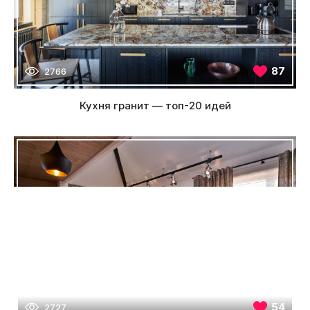
87
2766
Кухня гранит — топ-20 идей
54
2727