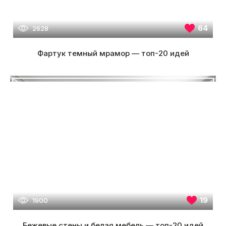
64
2628
Фартук темный мрамор — топ-20 идей
19
1900
Бежевые стены и белая мебель — топ-20 идей