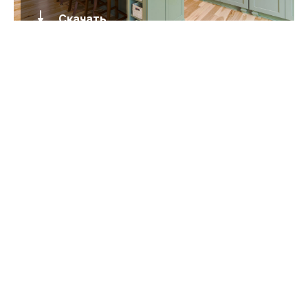
Скачать
Дизайн этого изысканного горного дома основан на его
природном окружении. Подчеркивая палитру цветов нежных
землистых серых и коричневых оттенков, дом наполнен
натуральными текстурами, сбалансированными с
изысканными отделками и фурнитурой. Открытая планировка
обеспечивает видимость по всему дому, сохраняя
потрясающие виды со всех углов. Мебель имеет чистые
линии с комфортными, текстурированными тканями.
Современные акценты сочетаются с винтажными и рустик
аксессуарами. Для достижения серебряного рейтинга LEED
for Homes, в доме присутствуют такие экологические
особенности, как солнечное термальное подогрев воды,
солнечные затенения, окна с низким коэффициентом
теплопроводности, бытовая техника Energy Star и
местообитания местных растений и животных. Все
фотографии сделаны Рэйчел Болинг Фотографиями.