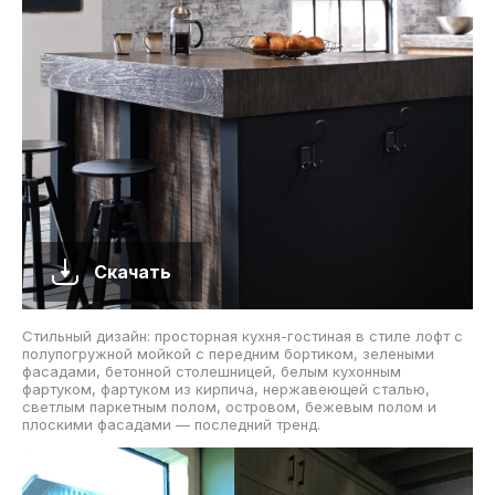
Скачать
Стильный дизайн: просторная кухня-гостиная в стиле лофт с
полупогружной мойкой с передним бортиком, зелеными
фасадами, бетонной столешницей, белым кухонным
фартуком, фартуком из кирпича, нержавеющей сталью,
светлым паркетным полом, островом, бежевым полом и
плоскими фасадами — последний тренд.