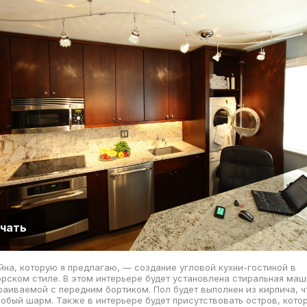
чать
йна, которую я предлагаю, — создание угловой кухни-гостиной в
ском стиле. В этом интерьере будет установлена стиральная маш
раиваемой с передним бортиком. Пол будет выполнен из кирпича, ч
бый шарм. Также в интерьере будет присутствовать остров, кото