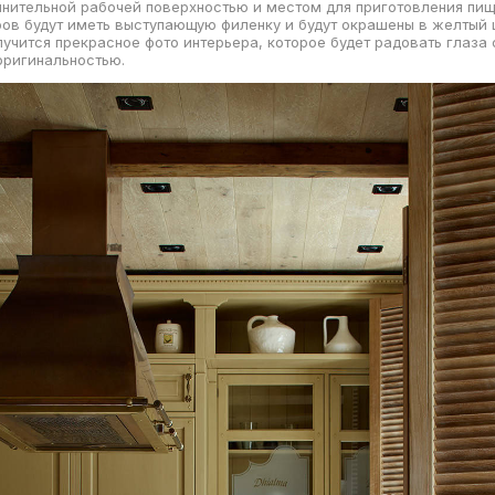
нительной рабочей поверхностью и местом для приготовления пи
ов будут иметь выступающую филенку и будут окрашены в желтый ц
лучится прекрасное фото интерьера, которое будет радовать глаза
оригинальностью.