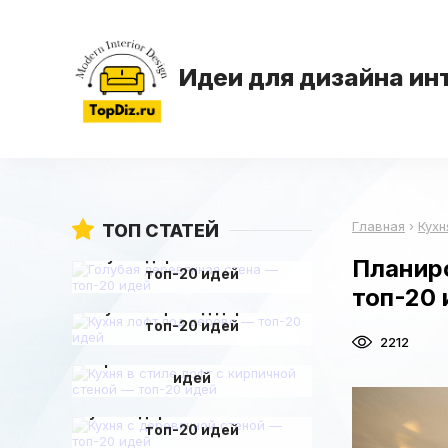
Идеи для дизайна ин
Главная
›
Кухн
ТОП СТАТЕЙ
Голубая деревянная стена —
Планир
топ-20 идей
топ-20 
Кухня лофт под дерево —
топ-20 идей
Кухня в стиле лофт с
2212
кирпичной стеной — топ-20
идей
Кухня с деревянной стеной —
топ-20 идей