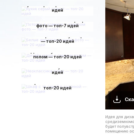
Кухня серый гранит — топ-20
идей
Потолок в комнате с эркером
фото — топ-7 идей
Белые акриловые кухни фото
— топ-20 идей
Дизайн кухни с темным
полом — топ-20 идей
Неоклассика кухня — топ-20
идей
Шкаф с тв зоной в гостиной —
топ-20 идей
Ска
Идея для диза
средиземномор
будет полувст
помещению осо