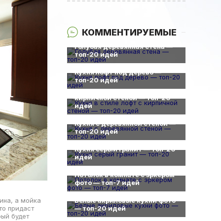
КОММЕНТИРУЕМЫЕ
0
Голубая деревянная стена —
топ-20 идей
0
Кухня лофт под дерево —
0
топ-20 идей
Кухня в стиле лофт с
кирпичной стеной — топ-20
идей
0
Кухня с деревянной стеной —
топ-20 идей
0
Кухня серый гранит — топ-20
идей
0
Потолок в комнате с эркером
фото — топ-7 идей
0
ина, а мойка
Белые акриловые кухни фото
то придаст
— топ-20 идей
0
рый будет