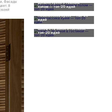
щи. Фасады
Дизайн кухни с темным
вет. В
полом — топ-20 идей
0
 своей
Неоклассика кухня — топ-20
идей
0
Шкаф с тв зоной в гостиной —
топ-20 идей