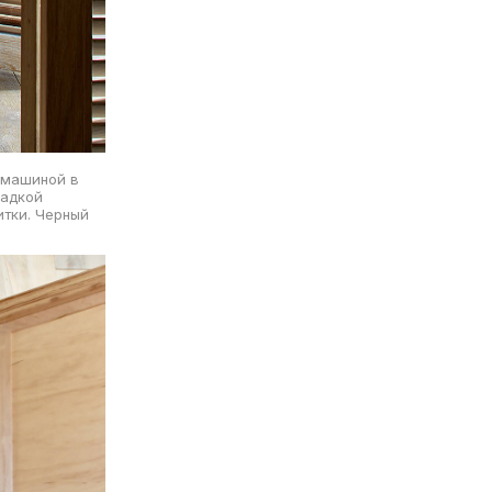
й машиной в
ладкой
итки. Черный