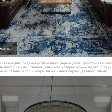
чать
новения для создания уютной атмосферы в доме: просторная и све
ле лофт с серыми стенами, камином, который можно видеть с двух 
н из бетона, а пол и ковры также имеют серую цветовую гамму.