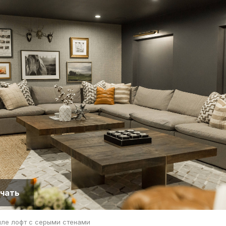
чать
иле лофт с серыми стенами