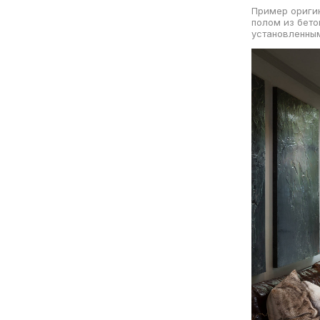
Пример оригин
полом из бето
установленным