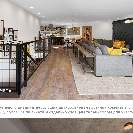
чать
ального дизайна: небольшая двухуровневая гостиная комната в ст
и, полом из ламината и отдельно стоящим телевизором для участк