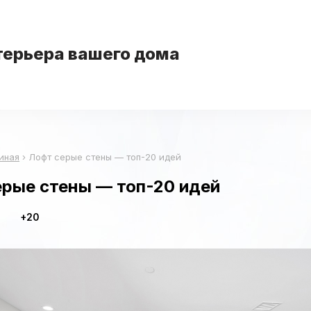
терьера вашего дома
иная
›
Лофт серые стены — топ-20 идей
ерые стены — топ-20 идей
+20