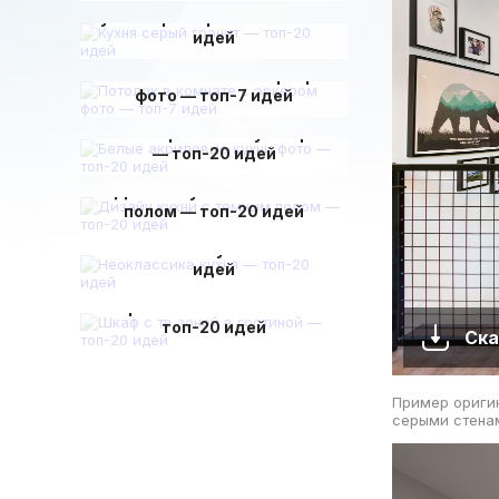
Кухня серый гранит — топ-20
идей
Потолок в комнате с эркером
фото — топ-7 идей
Белые акриловые кухни фото
— топ-20 идей
Дизайн кухни с темным
полом — топ-20 идей
Неоклассика кухня — топ-20
идей
Шкаф с тв зоной в гостиной —
топ-20 идей
Ска
Пример оригин
серыми стенам