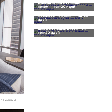
Дизайн кухни с темным
полом — топ-20 идей
0
Неоклассика кухня — топ-20
идей
0
Шкаф с тв зоной в гостиной —
топ-20 идей
и бежевым