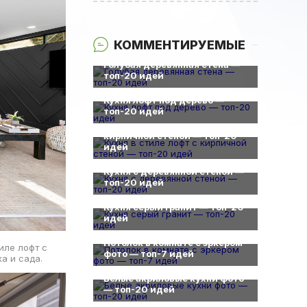
КОММЕНТИРУЕМЫЕ
0
Голубая деревянная стена —
топ-20 идей
0
Кухня лофт под дерево —
0
топ-20 идей
Кухня в стиле лофт с
кирпичной стеной — топ-20
идей
0
Кухня с деревянной стеной —
топ-20 идей
0
Кухня серый гранит — топ-20
идей
0
Потолок в комнате с эркером
иле лофт с
фото — топ-7 идей
а и сада.
0
Белые акриловые кухни фото
— топ-20 идей
0