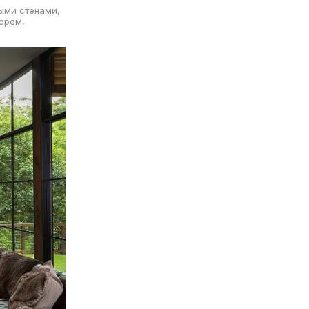
рыми стенами,
ором,