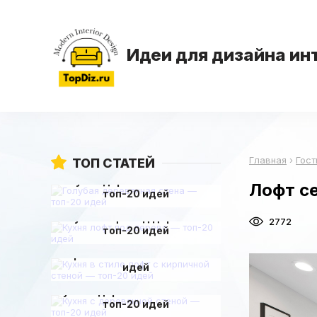
Идеи для дизайна ин
Главная
›
Гост
ТОП СТАТЕЙ
Голубая деревянная стена —
Лофт с
топ-20 идей
Кухня лофт под дерево —
2772
топ-20 идей
Кухня в стиле лофт с
кирпичной стеной — топ-20
идей
Кухня с деревянной стеной —
топ-20 идей