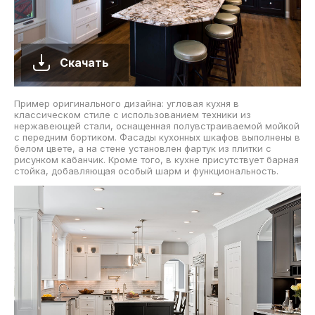
Скачать
Пример оригинального дизайна: угловая кухня в
классическом стиле с использованием техники из
нержавеющей стали, оснащенная полувстраиваемой мойкой
с передним бортиком. Фасады кухонных шкафов выполнены в
белом цвете, а на стене установлен фартук из плитки с
рисунком кабанчик. Кроме того, в кухне присутствует барная
стойка, добавляющая особый шарм и функциональность.