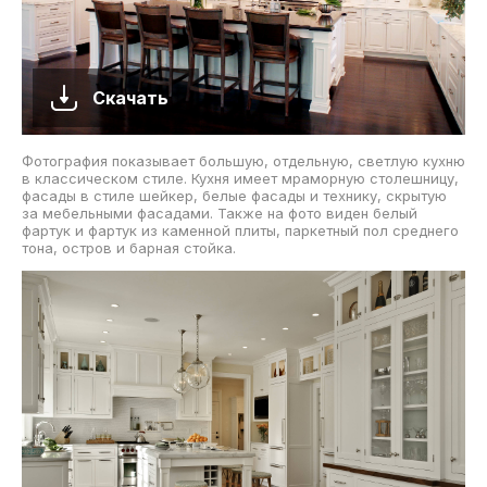
Скачать
Фотография показывает большую, отдельную, светлую кухню
в классическом стиле. Кухня имеет мраморную столешницу,
фасады в стиле шейкер, белые фасады и технику, скрытую
за мебельными фасадами. Также на фото виден белый
фартук и фартук из каменной плиты, паркетный пол среднего
тона, остров и барная стойка.