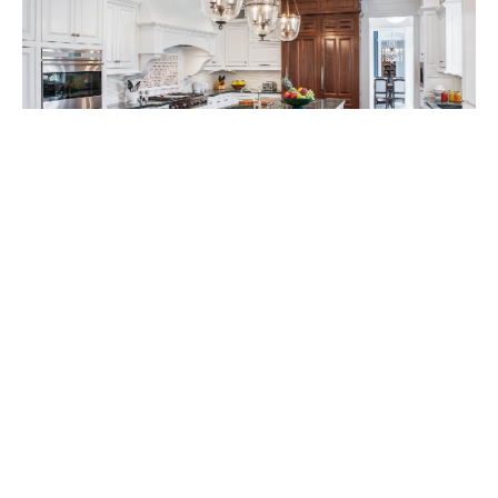
Скачать
Ручная изготовленная кухня из дуба с плиткой из гранита
«Пегас». Островная стойка выполнена в цвете «Зеленый
дым» от Farrow & Ball с эффектом старения.