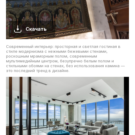
Скачать
Современный интерьер: просторная и светлая гостиная в
стиле модернизма с нежными бежевыми стенами,
роскошным мраморным полом, современным
мультимедийным центром, безупречно белым полом и
стильными обоями на стенах, без использования камина —
это последний тренд в дизайне.