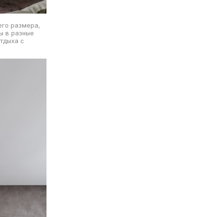
его размера,
ы в разные
отдыха с