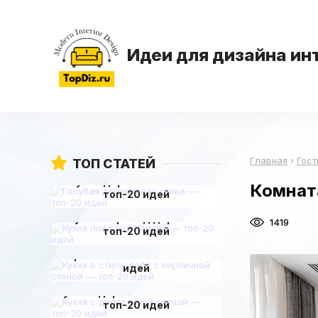
Идеи для дизайна ин
Главная
›
Гост
ТОП СТАТЕЙ
Голубая деревянная стена —
Комната
топ-20 идей
Кухня лофт под дерево —
1419
топ-20 идей
Кухня в стиле лофт с
кирпичной стеной — топ-20
идей
Кухня с деревянной стеной —
топ-20 идей