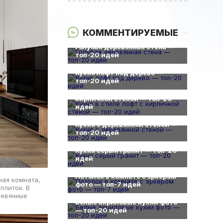
КОММЕНТИРУЕМЫЕ
0
Голубая деревянная стена —
топ-20 идей
0
Кухня лофт под дерево —
0
топ-20 идей
Кухня в стиле лофт с
кирпичной стеной — топ-20
идей
0
Кухня с деревянной стеной —
топ-20 идей
0
Кухня серый гранит — топ-20
идей
0
Потолок в комнате с эркером
ная комната,
фото — топ-7 идей
плиток. В
0
ревянные
Белые акриловые кухни фото
— топ-20 идей
0