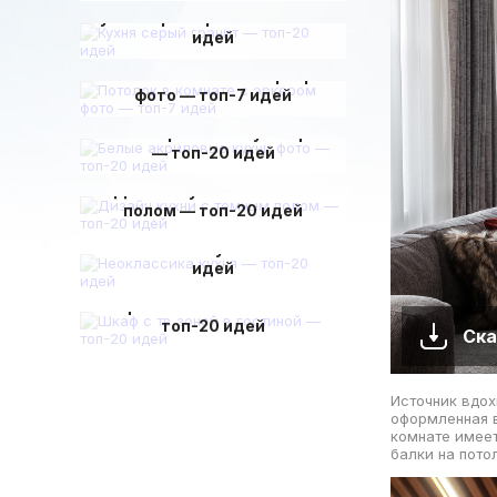
Кухня серый гранит — топ-20
идей
Потолок в комнате с эркером
фото — топ-7 идей
Белые акриловые кухни фото
— топ-20 идей
Дизайн кухни с темным
полом — топ-20 идей
Неоклассика кухня — топ-20
идей
Шкаф с тв зоной в гостиной —
топ-20 идей
Ска
Источник вдох
оформленная в
комнате имеет
балки на пото