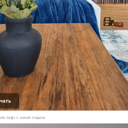
чать
иле лофт с зоной отдыха