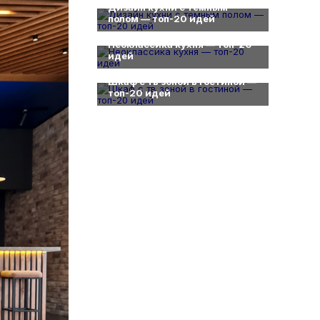
Дизайн кухни с темным
полом — топ-20 идей
0
Неоклассика кухня — топ-20
идей
0
Шкаф с тв зоной в гостиной —
топ-20 идей