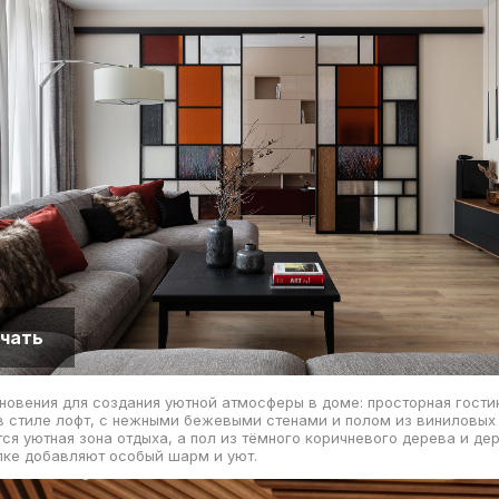
чать
новения для создания уютной атмосферы в доме: просторная гости
 стиле лофт, с нежными бежевыми стенами и полом из виниловых 
ся уютная зона отдыха, а пол из тёмного коричневого дерева и де
лке добавляют особый шарм и уют.