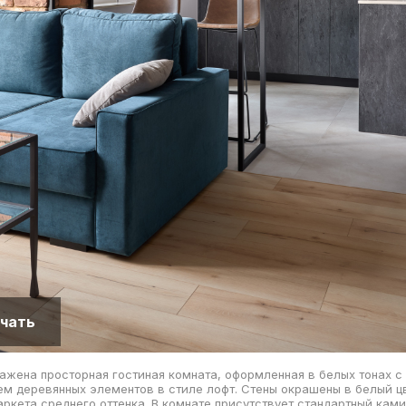
чать
ажена просторная гостиная комната, оформленная в белых тонах с
м деревянных элементов в стиле лофт. Стены окрашены в белый цв
аркета среднего оттенка. В комнате присутствует стандартный кам