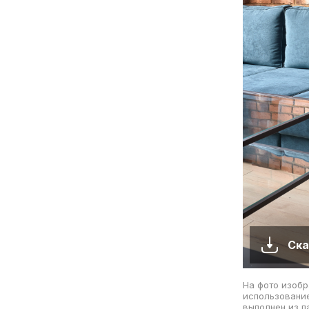
Ска
На фото изобр
использование
выполнен из п