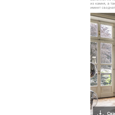
из камня, а т
имеет сводчат
Ска