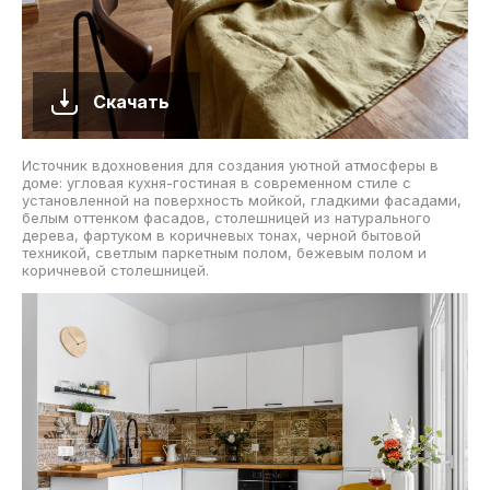
Скачать
Источник вдохновения для создания уютной атмосферы в
доме: угловая кухня-гостиная в современном стиле с
установленной на поверхность мойкой, гладкими фасадами,
белым оттенком фасадов, столешницей из натурального
дерева, фартуком в коричневых тонах, черной бытовой
техникой, светлым паркетным полом, бежевым полом и
коричневой столешницей.