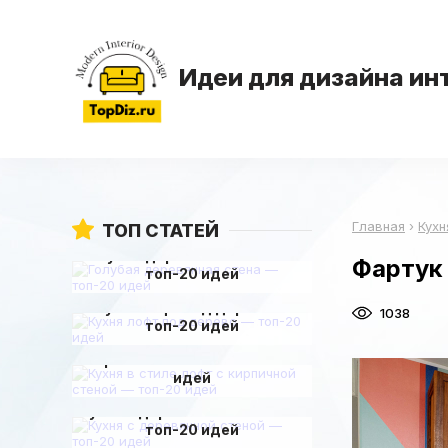
Идеи для дизайна ин
Главная
›
Кухн
ТОП СТАТЕЙ
Голубая деревянная стена —
Фартук 
топ-20 идей
Кухня лофт под дерево —
1038
топ-20 идей
Кухня в стиле лофт с
кирпичной стеной — топ-20
идей
Кухня с деревянной стеной —
топ-20 идей