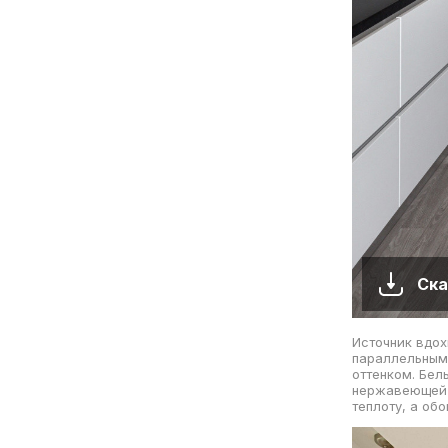
Ска
Источник вдох
параллельным
оттенком. Бел
нержавеющей с
теплоту, а об