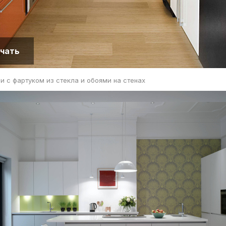
чать
и с фартуком из стекла и обоями на стенах