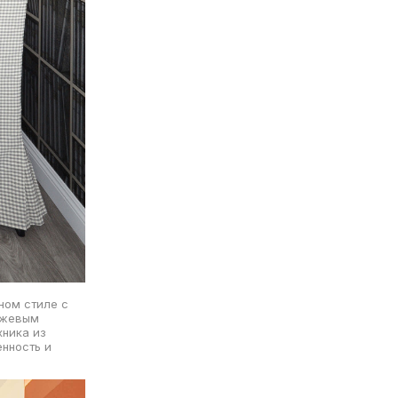
ном стиле с
нжевым
хника из
нность и