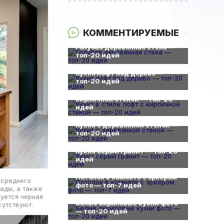
КОММЕНТИРУЕМЫЕ
0
Голубая деревянная стена —
топ-20 идей
0
Кухня лофт под дерево —
0
топ-20 идей
Кухня в стиле лофт с
кирпичной стеной — топ-20
идей
0
Кухня с деревянной стеной —
топ-20 идей
0
Кухня серый гранит — топ-20
идей
0
Потолок в комнате с эркером
 среднего
фото — топ-7 идей
ады, а также
0
зуется черная
Белые акриловые кухни фото
сутствуют.
— топ-20 идей
0