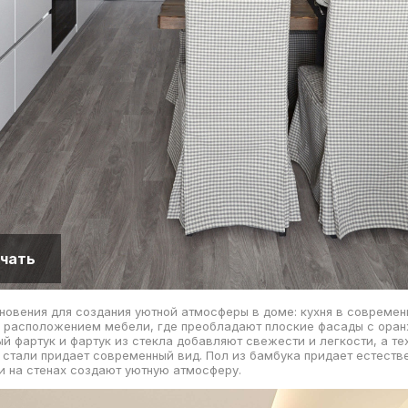
чать
новения для создания уютной атмосферы в доме: кухня в современ
 расположением мебели, где преобладают плоские фасады с ора
ый фартук и фартук из стекла добавляют свежести и легкости, а те
тали придает современный вид. Пол из бамбука придает естестве
ои на стенах создают уютную атмосферу.