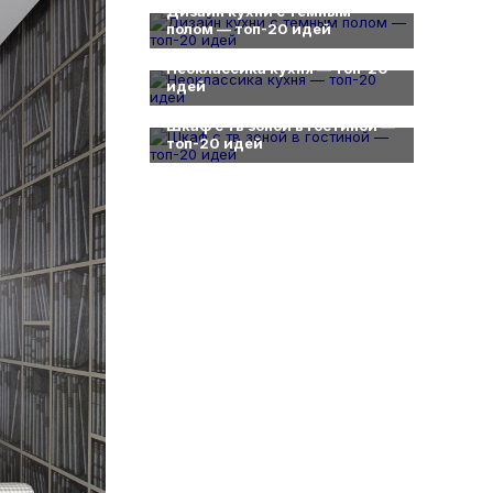
Дизайн кухни с темным
полом — топ-20 идей
0
Неоклассика кухня — топ-20
идей
0
Шкаф с тв зоной в гостиной —
топ-20 идей