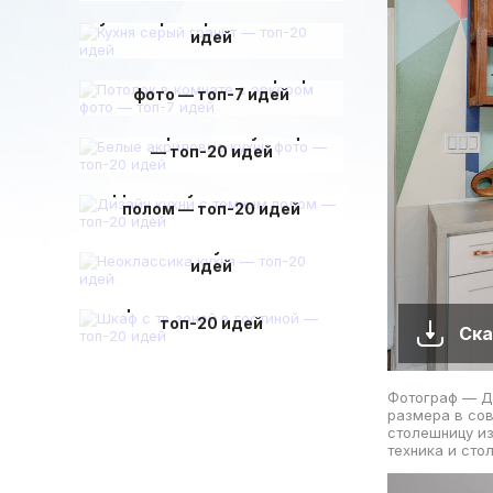
Кухня серый гранит — топ-20
идей
Потолок в комнате с эркером
фото — топ-7 идей
Белые акриловые кухни фото
— топ-20 идей
Дизайн кухни с темным
полом — топ-20 идей
Неоклассика кухня — топ-20
идей
Шкаф с тв зоной в гостиной —
топ-20 идей
Ска
Фотограф — Д
размера в сов
столешницу из
техника и сто