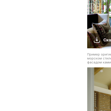
Ска
Пример оригин
морском стил
фасадом ками