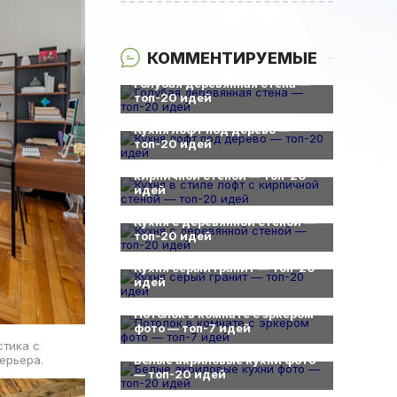
КОММЕНТИРУЕМЫЕ
0
Голубая деревянная стена —
топ-20 идей
0
Кухня лофт под дерево —
0
топ-20 идей
Кухня в стиле лофт с
кирпичной стеной — топ-20
идей
0
Кухня с деревянной стеной —
топ-20 идей
0
Кухня серый гранит — топ-20
идей
0
Потолок в комнате с эркером
фото — топ-7 идей
0
стика с
ерьера.
Белые акриловые кухни фото
— топ-20 идей
0