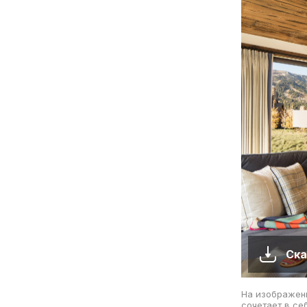
Ска
На изображени
сочетает в се