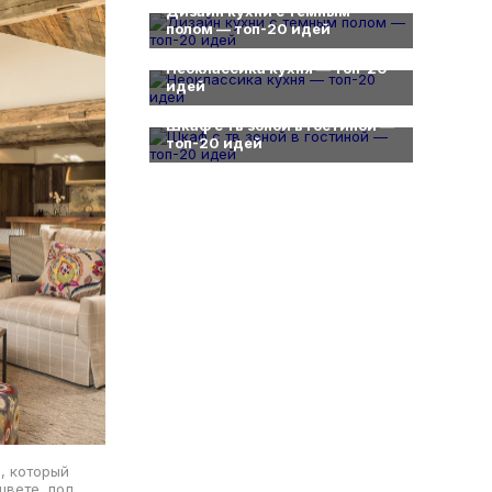
Дизайн кухни с темным
полом — топ-20 идей
0
Неоклассика кухня — топ-20
идей
0
Шкаф с тв зоной в гостиной —
топ-20 идей
, который
цвете, пол