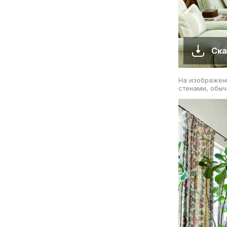
Ска
На изображен
стенами, обы