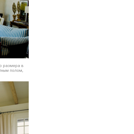
го размера в
тным полом,