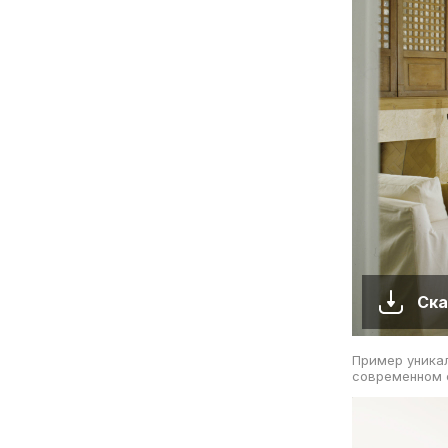
Ска
Пример уникал
современном 