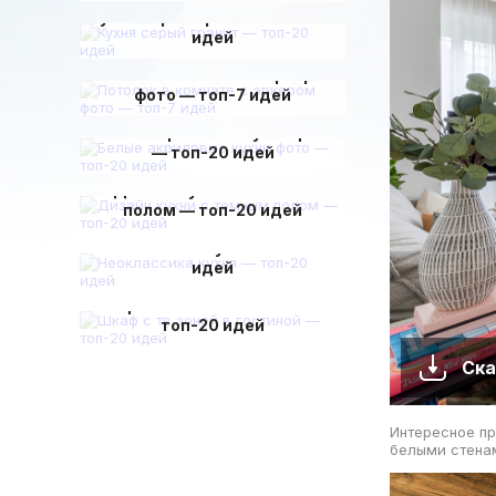
Кухня серый гранит — топ-20
идей
Потолок в комнате с эркером
фото — топ-7 идей
Белые акриловые кухни фото
— топ-20 идей
Дизайн кухни с темным
полом — топ-20 идей
Неоклассика кухня — топ-20
идей
Шкаф с тв зоной в гостиной —
топ-20 идей
Ска
Интересное пр
белыми стена