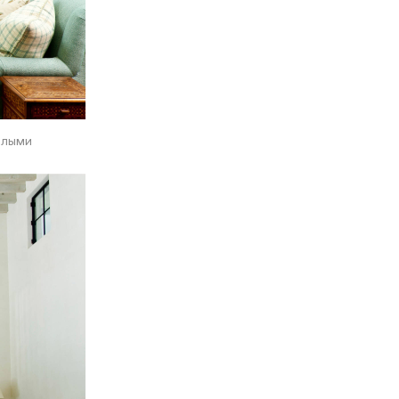
елыми