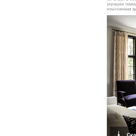
украшен темны
изысканным ди
Ска