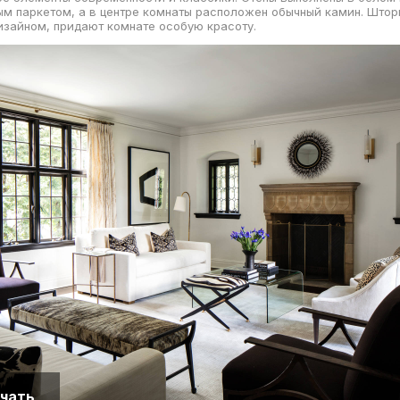
м паркетом, а в центре комнаты расположен обычный камин. Штор
зайном, придают комнате особую красоту.
чать