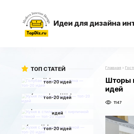
Идеи для дизайна ин
Главная
›
Гост
ТОП СТАТЕЙ
Голубая деревянная стена —
Шторы 
топ-20 идей
идей
Кухня лофт под дерево —
топ-20 идей
Кухня в стиле лофт с
1147
кирпичной стеной — топ-20
идей
Кухня с деревянной стеной —
топ-20 идей