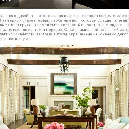
ального дизайна — это гостиная комната в классическом стиле с 
В ней присутствует темный паркетный пол, который создает элеган
лые стены придают помещению светлость и простор, а стандартны
нтральным элементом интерьера. Фасад камина, выполненный из к
ляет изысканности и шарма. Шторы, украшенные изысканным деко
шенность и уют.