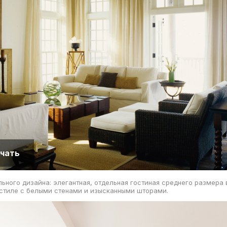
чать
ьного дизайна: элегантная, отдельная гостиная среднего размера 
стиле с белыми стенами и изысканными шторами.