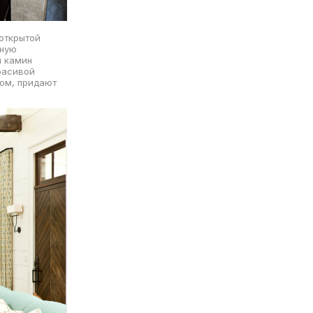
открытой
тную
й камин
расивой
ром, придают