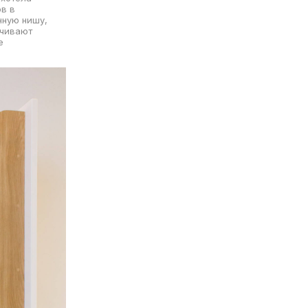
в в
нную нишу,
ечивают
е