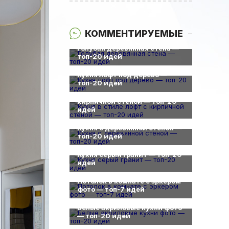
КОММЕНТИРУЕМЫЕ
0
Голубая деревянная стена —
топ-20 идей
0
Кухня лофт под дерево —
0
топ-20 идей
Кухня в стиле лофт с
кирпичной стеной — топ-20
идей
0
Кухня с деревянной стеной —
топ-20 идей
0
Кухня серый гранит — топ-20
идей
0
Потолок в комнате с эркером
фото — топ-7 идей
0
Белые акриловые кухни фото
— топ-20 идей
0