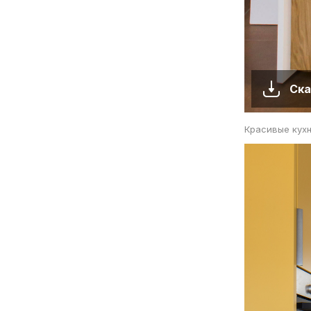
Ска
Красивые кух