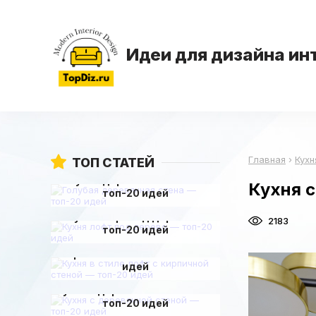
Идеи для дизайна ин
Главная
›
Кухн
ТОП СТАТЕЙ
Голубая деревянная стена —
Кухня 
топ-20 идей
Кухня лофт под дерево —
2183
топ-20 идей
Кухня в стиле лофт с
кирпичной стеной — топ-20
идей
Кухня с деревянной стеной —
топ-20 идей