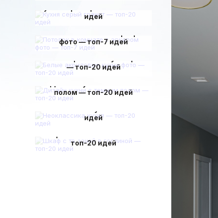
Кухня серый гранит — топ-20
идей
Потолок в комнате с эркером
фото — топ-7 идей
Белые акриловые кухни фото
— топ-20 идей
Дизайн кухни с темным
полом — топ-20 идей
Неоклассика кухня — топ-20
идей
Шкаф с тв зоной в гостиной —
топ-20 идей