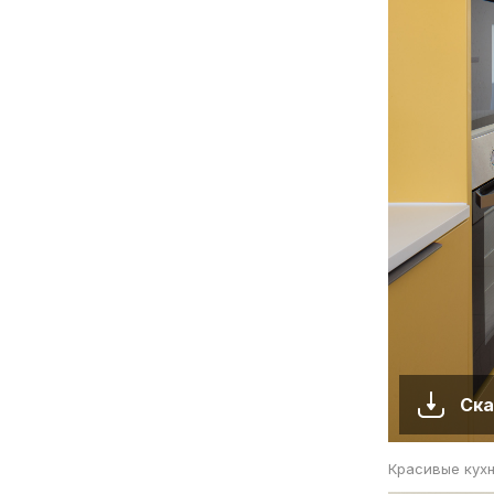
Ска
Красивые кух