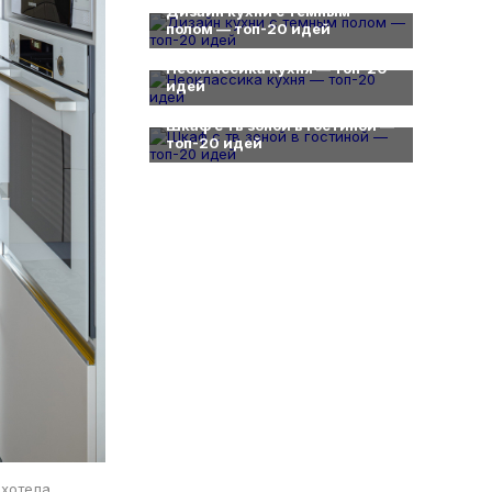
Дизайн кухни с темным
полом — топ-20 идей
0
Неоклассика кухня — топ-20
идей
0
Шкаф с тв зоной в гостиной —
топ-20 идей
 хотела