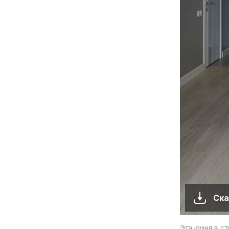
Ска
Эта кухня в с