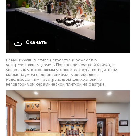
Скачать
Ремонт кухни в стиле искусства и ремесел в
четырехэтажном доме в Портленде начала XX века, с
уникальным встроенным уголком для еды, пятицветным
мармолеумом с вкраплениями, максимально
использованным пространством для хранения и
неповторимой керамической плиткой на фартуке.