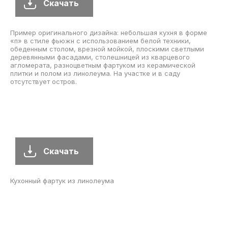
Скачать
Керф также изготовил индивидуальный обеденный стол,
шкаф для столовой, мы установили фанерную обшивку стены
и сделали фанерную отделку окон.
Скачать
Стильно отреставрированный дом в Портленде, выполненный
в средневековом стиле, с изящными современными
элементами и украшенный керамической плиткой Clayhaus.