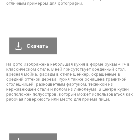
Скачать
Идея для дизайна: небольшая угловая кухня в классическом
стиле с встроенной мойкой, фасадами с утопленной
филенкой и цветом дерева среднего тона. В качестве
столешницы используется кварцевый агломерат, а фартук
украшен разноцветной удлиненной плиткой. Черная техника и
пол из линолеума добавляют элегантности, а островок на
участке и в саду создают прекрасную атмосферу для
фотографий интерьера.
Скачать
Выбор темного гранита Verde Peacock с намеками на золото
действительно помог придать существующим деревянным
шкафам более богатый вид. Клиент также хотел добавить
глубину и цвет, поэтому мы выбрали эту мозаику из стекла и
сланца от Glazzio.