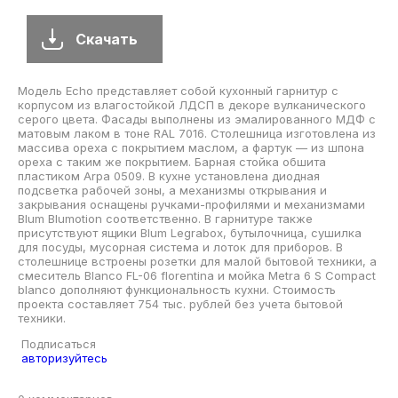
В интерьере присутствует оригинальная идея — среднего
размера п-образная кухня с ретро-дизайном, обеденным
столом, врезной мойкой, плоскими фасадами, разноцветным
фартуком из керамической плитки, белой техникой, полом из
линолеума, столешницей из кварцевого агломерата и
серыми фасадами без острова. Этот интерьер является
отличным примером для фотографии.
Скачать
На фото изображена небольшая кухня в форме буквы «П» в
классическом стиле. В ней присутствует обеденный стол,
врезная мойка, фасады в стиле шейкер, окрашенные в
средний оттенок дерева. Кухня также оснащена гранитной
столешницей, разноцветным фартуком, техникой из
нержавеющей стали и полом из линолеума. В центре кухни
расположен полуостров, который может использоваться как
рабочая поверхность или место для приема пищи.