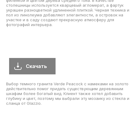
фартуком, фартуком из каменной плитки, техникой из
нержавеющей стали, полом из линолеума, полуостровом и
обеденным столом.
Скачать
На фото представлена небольшая кухня в форме буквы «П» в
стиле модернизм. Она оснащена обеденным столом, врезной
мойкой и фасадами в стиле шейкер, выполненными в сером
цвете. На кухне установлена гранитная столешница и
разноцветный фартук из стеклянной плитки. Техника на кухне
выполнена из нержавеющей стали. Пол покрыт линолеумом,
а наличие полуострова делает эту кухню удобной для
использования как внутри помещения, так и на участке или в
саду.