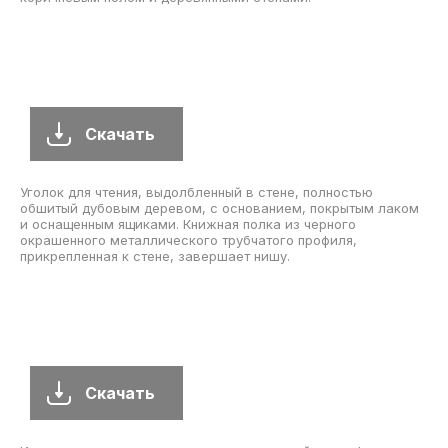
Скачать
Идея дизайна: просторная гостиная комната в современном
стиле с серыми стенами, полом из винила, горизонтальным
камином, телевизором, установленным на стене,
коричневым полом и деревянными стенами.
Скачать
Уголок для чтения, выдолбленный в стене, полностью
обшитый дубовым деревом, с основанием, покрытым лаком
и оснащенным ящиками. Книжная полка из черного
окрашенного металлического трубчатого профиля,
прикрепленная к стене, завершает нишу.