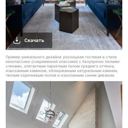
Скачать
Пример уникального дизайна: роскошная гостиная в стиле
неоклассики (современной классики) с безупречно белыми
стенами, элегантным паркетным полом среднего оттенка,
изысканным камином, облицованным натуральным камнем,
теплым коричневым полом и изысканным синим диваном.