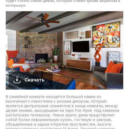
будет стоять синий диван, который станет ярким акцентом в
интерьере.
Скачать
В семейной комнате находится большой камин из
высеченного известняка с резным декором, который
является центральным элементом в конце комнаты, между
двумя окнами, выходящими на парк Рок-Крик. Над камином
расположен телевизор. Левое крыло дома представляет
собой более неформальную кухню, гостиную и завтрак,
объединенные в одном открытом пространстве, высота
потолка которого составляет 14 футов. Простой островок