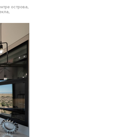
ентре острова,
екла,