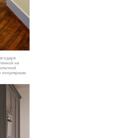
лагодаря
ленной на
 опытной
е популярным