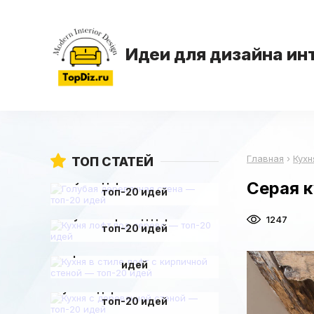
Идеи для дизайна ин
Главная
›
Кухн
ТОП СТАТЕЙ
Голубая деревянная стена —
Серая к
топ-20 идей
Кухня лофт под дерево —
1247
топ-20 идей
Кухня в стиле лофт с
кирпичной стеной — топ-20
идей
Кухня с деревянной стеной —
топ-20 идей