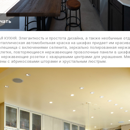
чать
КУХНЯ. Элегантность и простота дизайна, а также необычные от
таллическая автомобильная краска на шкафах придает им красив
олешница с включениями селенита, зеркально полированная нерж
 клетке, повторяющиеся нержавеющие проволочные панели в шкафа
ы нержавеющие розетки с кварцевыми центрами для украшения. Мя
тены с абрикосовыми шторами и хрустальным люстрым.