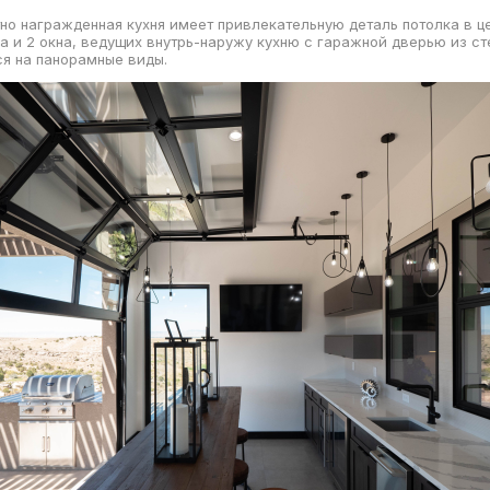
но награжденная кухня имеет привлекательную деталь потолка в ц
а и 2 окна, ведущих внутрь-наружу кухню с гаражной дверью из ст
я на панорамные виды.