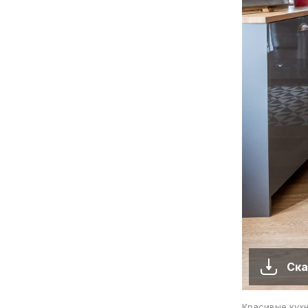
Ска
Красивые кух