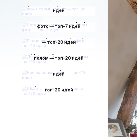
Кухня серый гранит — топ-20
идей
Потолок в комнате с эркером
фото — топ-7 идей
Белые акриловые кухни фото
— топ-20 идей
Дизайн кухни с темным
полом — топ-20 идей
Неоклассика кухня — топ-20
идей
Шкаф с тв зоной в гостиной —
топ-20 идей