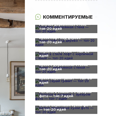
КОММЕНТИРУЕМЫЕ
0
Голубая деревянная стена —
топ-20 идей
0
Кухня лофт под дерево —
0
топ-20 идей
Кухня в стиле лофт с
кирпичной стеной — топ-20
идей
0
Кухня с деревянной стеной —
топ-20 идей
0
Кухня серый гранит — топ-20
идей
0
Потолок в комнате с эркером
фото — топ-7 идей
0
Белые акриловые кухни фото
— топ-20 идей
0