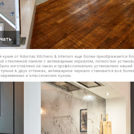
чать
я кухня от Adornas Kitchens & Interiors еще более преображается б
й стеклянной панели с антикварным зеркалом, полностью установ
 было изготовлено на заказ и профессионально установлено нашей
тупное в двух оттенках, антикварное зеркало становится все боле
овременных и классических кухонь.