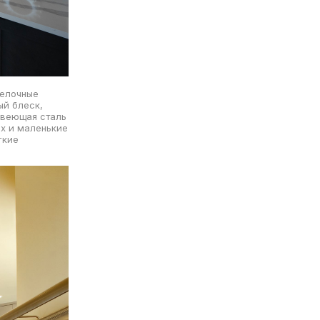
делочные
ый блеск,
авеющая сталь
х и маленькие
гкие