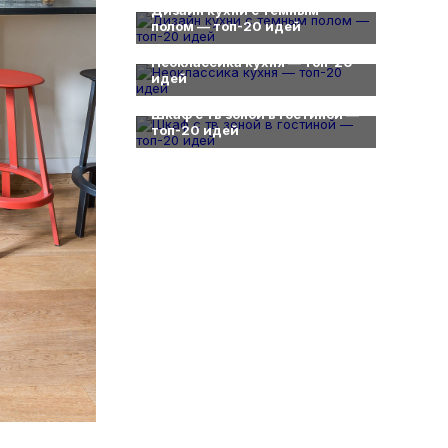
Дизайн кухни с темным
полом — топ-20 идей
0
Неоклассика кухня — топ-20
идей
0
Шкаф с тв зоной в гостиной —
топ-20 идей