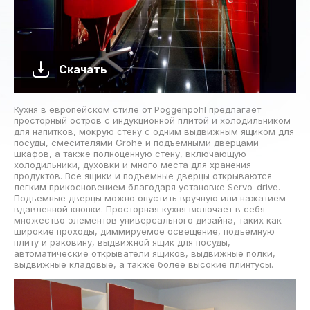
Скачать
Кухня в европейском стиле от Poggenpohl предлагает
просторный остров с индукционной плитой и холодильником
для напитков, мокрую стену с одним выдвижным ящиком для
посуды, смесителями Grohe и подъемными дверцами
шкафов, а также полноценную стену, включающую
холодильники, духовки и много места для хранения
продуктов. Все ящики и подъемные дверцы открываются
легким прикосновением благодаря установке Servo-drive.
Подъемные дверцы можно опустить вручную или нажатием
вдавленной кнопки. Просторная кухня включает в себя
множество элементов универсального дизайна, таких как
широкие проходы, диммируемое освещение, подъемную
плиту и раковину, выдвижной ящик для посуды,
автоматические открыватели ящиков, выдвижные полки,
выдвижные кладовые, а также более высокие плинтусы.