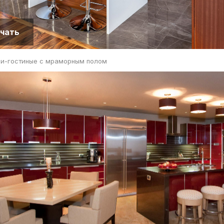
чать
ни-гостиные с мраморным полом