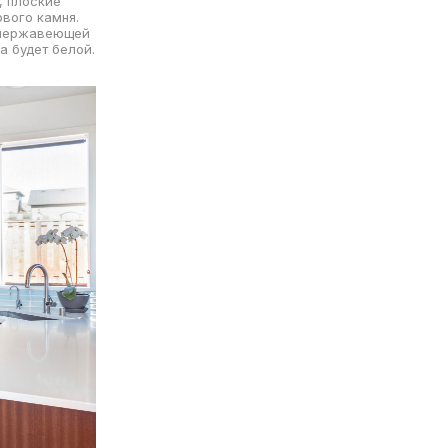
, плоские
ового камня.
з нержавеющей
а будет белой.