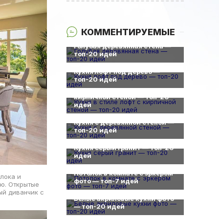
КОММЕНТИРУЕМЫЕ
0
Голубая деревянная стена —
топ-20 идей
0
Кухня лофт под дерево —
0
топ-20 идей
Кухня в стиле лофт с
кирпичной стеной — топ-20
идей
0
Кухня с деревянной стеной —
топ-20 идей
0
Кухня серый гранит — топ-20
идей
0
Потолок в комнате с эркером
лока и
фото — топ-7 идей
ю. Открытые
0
ый диванчик с
Белые акриловые кухни фото
— топ-20 идей
0