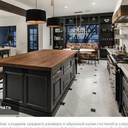
чать
йна: создание среднего размера п-образной кухни-гостиной в сов