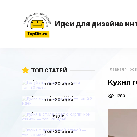
Идеи для дизайна ин
Главная
›
Гост
ТОП СТАТЕЙ
Голубая деревянная стена —
Кухня 
топ-20 идей
Кухня лофт под дерево —
1283
топ-20 идей
Кухня в стиле лофт с
кирпичной стеной — топ-20
идей
Кухня с деревянной стеной —
топ-20 идей