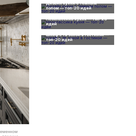
Дизайн кухни с темным
полом — топ-20 идей
0
Неоклассика кухня — топ-20
идей
0
Шкаф с тв зоной в гостиной —
топ-20 идей
ременном