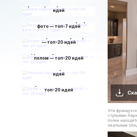
Кухня серый гранит — топ-20
идей
Потолок в комнате с эркером
фото — топ-7 идей
Белые акриловые кухни фото
— топ-20 идей
Дизайн кухни с темным
полом — топ-20 идей
Неоклассика кухня — топ-20
идей
Шкаф с тв зоной в гостиной —
топ-20 идей
Ска
Эта французск
стульями-барн
полки находят
овальным обед