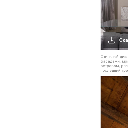
Ска
Стильный диза
фасадами, мр
островом, раз
последний тре