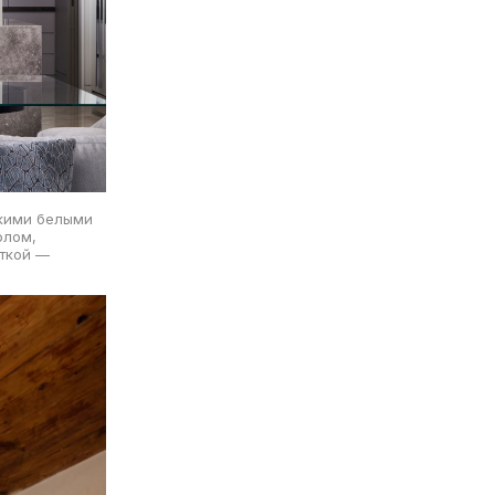
скими белыми
олом,
иткой —