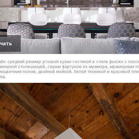
чать
йн: средний размер угловой кухни-гостиной в стиле фьюжн с пло
аморной столешницей, серым фартуком из мрамора, мраморным п
ноцветным полом, двойной мойкой, белой техникой и красивой пл
нд.