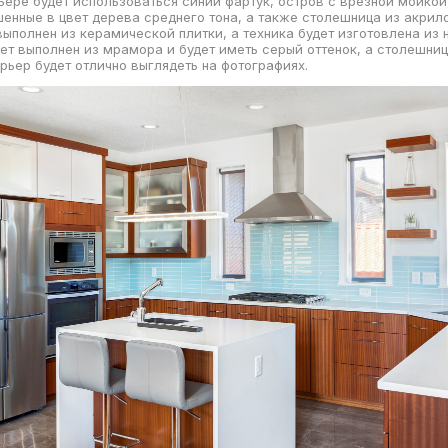
рьере будет использоваться синий фартук, остров с врезной мойкой
енные в цвет дерева среднего тона, а также столешница из акрил
выполнен из керамической плитки, а техника будет изготовлена и
дет выполнен из мрамора и будет иметь серый оттенок, а столешниц
ерьер будет отлично выглядеть на фотографиях.