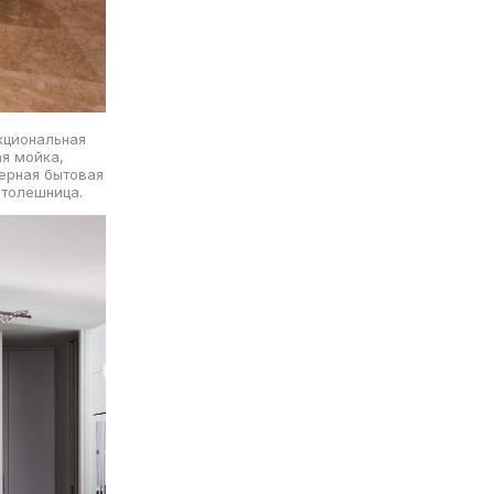
кциональная
я мойка,
черная бытовая
столешница.