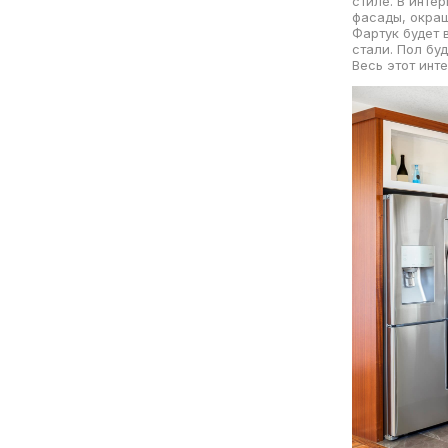
стиле. В инте
фасады, окраш
Фартук будет 
стали. Пол бу
Весь этот инт