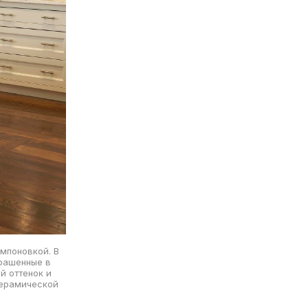
мпоновкой. В
крашенные в
й оттенок и
керамической