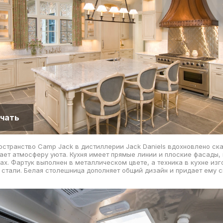
чать
остранство Camp Jack в дистиллерии Jack Daniels вдохновлено с
ает атмосферу уюта. Кухня имеет прямые линии и плоские фасады,
ах. Фартук выполнен в металлическом цвете, а техника в кухне изг
тали. Белая столешница дополняет общий дизайн и придает ему 