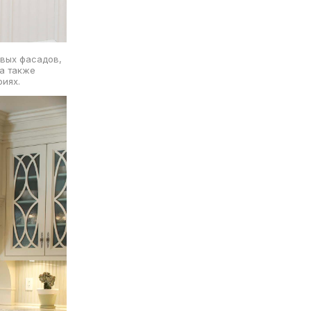
евых фасадов,
 а также
фиях.