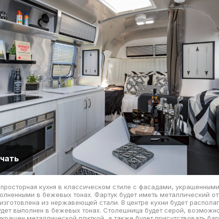
чать
 просторная кухня в классическом стиле с фасадами, украшенным
олненными в бежевых тонах. Фартук будет иметь металлический от
 изготовлена из нержавеющей стали. В центре кухни будет располаг
удет выполнен в бежевых тонах. Столешница будет серой, возможно,
украшен металлической плиткой, а также будет присутствовать бар