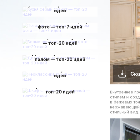
Кухня серый гранит — топ-20
идей
Потолок в комнате с эркером
фото — топ-7 идей
Белые акриловые кухни фото
— топ-20 идей
Дизайн кухни с темным
полом — топ-20 идей
Неоклассика кухня — топ-20
Ска
идей
Шкаф с тв зоной в гостиной —
топ-20 идей
Внутреннее пр
стилем и созд
в бежевых тон
нержавеющей с
стильный вид.