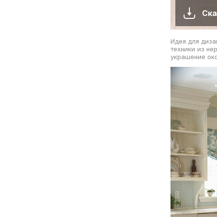
Ска
Идея для диза
техники из не
украшение око