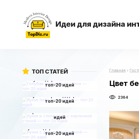
Идеи для дизайна ин
Главная
›
Гост
ТОП СТАТЕЙ
Голубая деревянная стена —
Цвет б
топ-20 идей
Кухня лофт под дерево —
2364
топ-20 идей
Кухня в стиле лофт с
кирпичной стеной — топ-20
идей
Кухня с деревянной стеной —
топ-20 идей