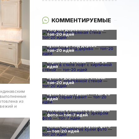
КОММЕНТИРУЕМЫЕ
0
Голубая деревянная стена —
топ-20 идей
0
Кухня лофт под дерево —
0
топ-20 идей
Кухня в стиле лофт с
кирпичной стеной — топ-20
идей
0
Кухня с деревянной стеной —
топ-20 идей
0
кандинавским
Кухня серый гранит — топ-20
 выполненные
идей
0
отовлена из
свежий и
Потолок в комнате с эркером
фото — топ-7 идей
0
Белые акриловые кухни фото
— топ-20 идей
0