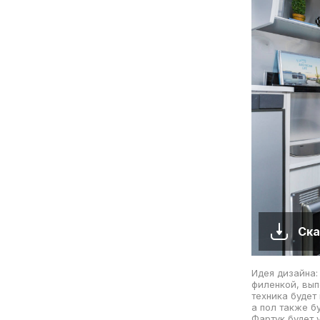
Ска
Идея дизайна:
филенкой, вып
техника будет
а пол также б
Фартук будет 