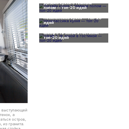
Дизайн кухни с темным
полом — топ-20 идей
0
Неоклассика кухня — топ-20
идей
0
Шкаф с тв зоной в гостиной —
топ-20 идей
и выступающей
тенок, а
аться остров,
 из гранита.
ная стойка.