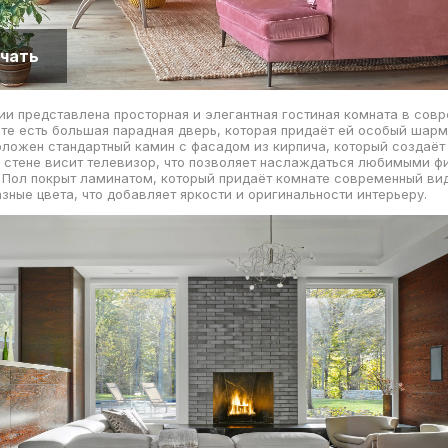
чать
и представлена просторная и элегантная гостиная комната в сов
ате есть большая парадная дверь, которая придаёт ей особый шарм.
ложен стандартный камин с фасадом из кирпича, который создаёт
 стене висит телевизор, что позволяет наслаждаться любимыми ф
Пол покрыт ламинатом, который придаёт комнате современный вид
зные цвета, что добавляет яркости и оригинальности интерьеру.