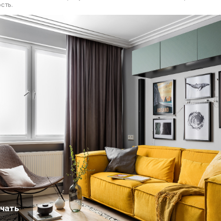
сть.
чать