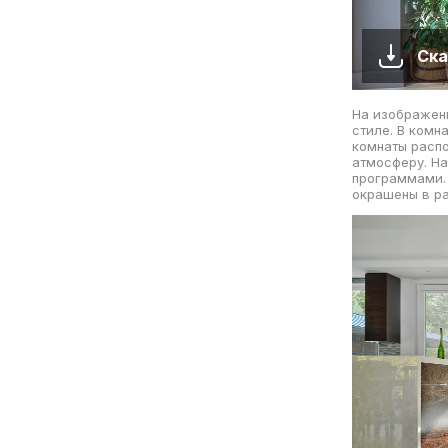
Ска
На изображени
стиле. В комн
комнаты распо
атмосферу. На
программами. 
окрашены в ра