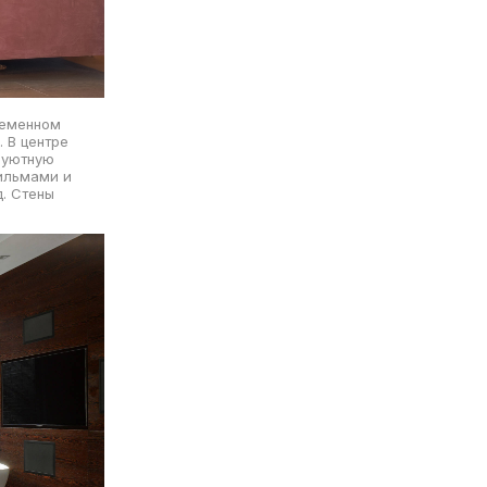
ременном
 В центре
 уютную
ильмами и
. Стены