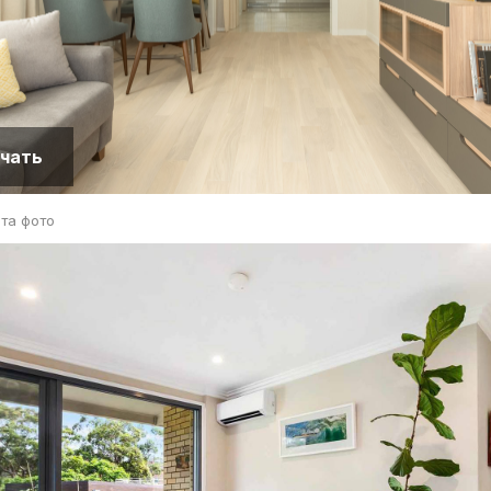
чать
та фото