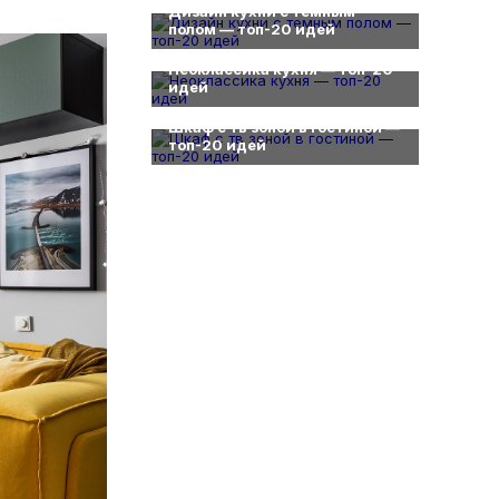
Дизайн кухни с темным
полом — топ-20 идей
0
Неоклассика кухня — топ-20
идей
0
Шкаф с тв зоной в гостиной —
топ-20 идей