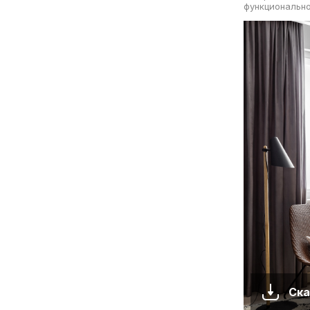
функционально
Ска