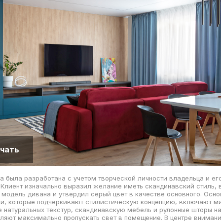
чать
а была разработана с учетом творческой личности владельца и ег
 Клиент изначально выразил желание иметь скандинавский стиль,
модель дивана и утвердил серый цвет в качестве основного. Осн
ки, которые подчеркивают стилистическую концепцию, включают м
 натуральных текстур, скандинавскую мебель и рулонные шторы на
ляют максимально пропускать свет в помещение. В центре внимани