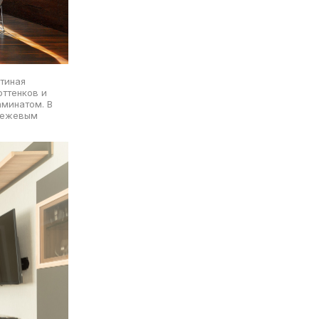
тиная
ттенков и
аминатом. В
 бежевым