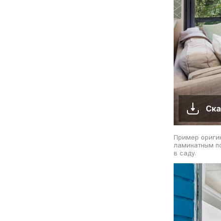
Ска
Пример оригин
ламинатным по
в саду.