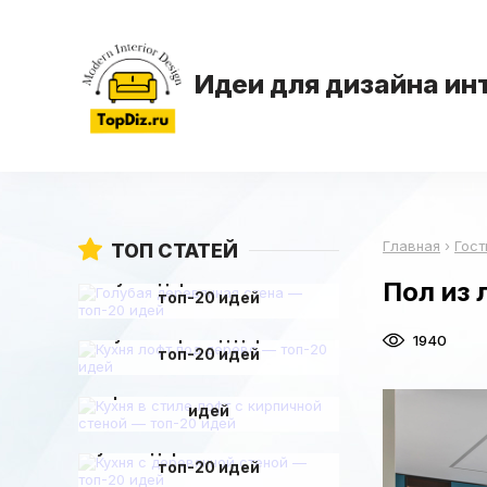
Идеи для дизайна ин
Главная
›
Гост
ТОП СТАТЕЙ
Голубая деревянная стена —
Пол из 
топ-20 идей
Кухня лофт под дерево —
1940
топ-20 идей
Кухня в стиле лофт с
кирпичной стеной — топ-20
идей
Кухня с деревянной стеной —
топ-20 идей