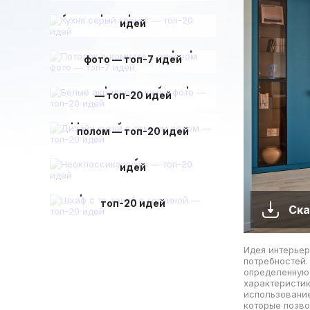
Кухня серый гранит — топ-20
идей
Потолок в комнате с эркером
фото — топ-7 идей
Белые акриловые кухни фото
— топ-20 идей
Дизайн кухни с темным
полом — топ-20 идей
Неоклассика кухня — топ-20
идей
Шкаф с тв зоной в гостиной —
топ-20 идей
Ска
Идея интерьер
потребностей.
определенную 
характеристи
использование
которые позво