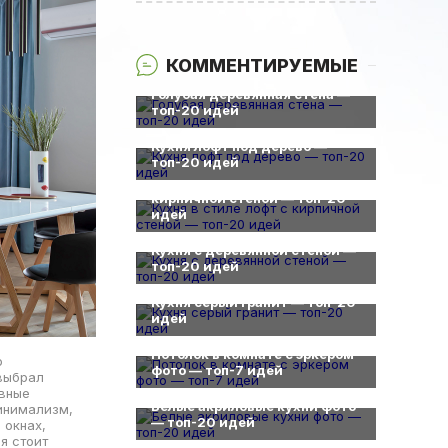
КОММЕНТИРУЕМЫЕ
0
Голубая деревянная стена —
топ-20 идей
0
Кухня лофт под дерево —
0
топ-20 идей
Кухня в стиле лофт с
кирпичной стеной — топ-20
идей
0
Кухня с деревянной стеной —
топ-20 идей
0
Кухня серый гранит — топ-20
идей
0
Потолок в комнате с эркером
о
фото — топ-7 идей
 выбрал
0
овные
Белые акриловые кухни фото
инимализм,
— топ-20 идей
 окнах,
0
я стоит