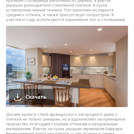
Кухонная столешница выполнена из дерева, а фартук
украшен разноцветной стеклянной плиткой. В кухне
установлена черная техника. Пол выполнен из паркета
среднего оттенка, а также присутствует полуостров. В
участке и саду используются коричневое пол и столешница.
Скачать
Дизайн кухни в стиле французского загородного дома с
плиткой не только шикарен, но и вдохновляет на кулинарное
творчество благодаря голубым оттенкам и натуральным
материалам. Фартук на кухне украшен мрамором Каррара.
Великолепный принт над плитой — это «Санза в синем