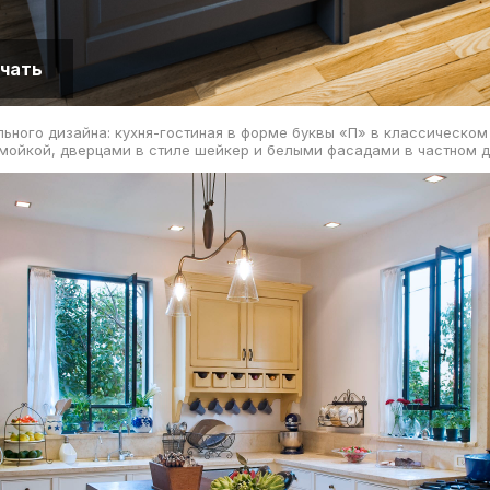
чать
ьного дизайна: кухня-гостиная в форме буквы «П» в классическом
мойкой, дверцами в стиле шейкер и белыми фасадами в частном д