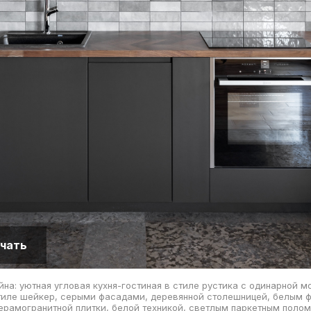
чать
йна: уютная угловая кухня-гостиная в стиле рустика с одинарной м
тиле шейкер, серыми фасадами, деревянной столешницей, белым ф
ерамогранитной плитки, белой техникой, светлым паркетным полом