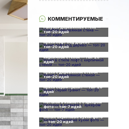
КОММЕНТИРУЕМЫЕ
0
Голубая деревянная стена —
топ-20 идей
0
Кухня лофт под дерево —
0
топ-20 идей
Кухня в стиле лофт с
кирпичной стеной — топ-20
идей
0
Кухня с деревянной стеной —
топ-20 идей
0
Кухня серый гранит — топ-20
идей
0
Потолок в комнате с эркером
фото — топ-7 идей
0
Белые акриловые кухни фото
— топ-20 идей
0