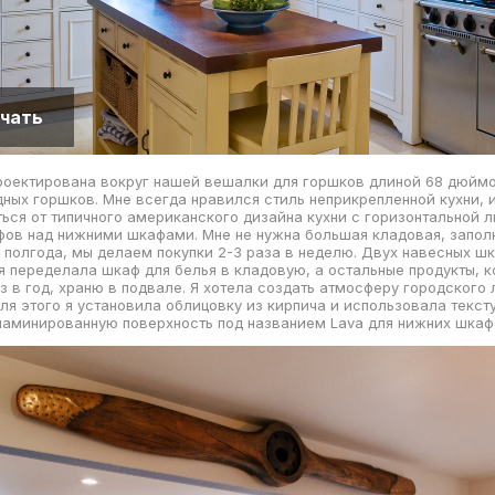
чать
роектирована вокруг нашей вешалки для горшков длиной 68 дюйм
ных горшков. Мне всегда нравился стиль неприкрепленной кухни, и
ться от типичного американского дизайна кухни с горизонтальной 
фов над нижними шкафами. Мне не нужна большая кладовая, запол
 полгода, мы делаем покупки 2-3 раза в неделю. Двух навесных ш
 я переделала шкаф для белья в кладовую, а остальные продукты, 
з в год, храню в подвале. Я хотела создать атмосферу городского 
для этого я установила облицовку из кирпича и использовала текс
ламинированную поверхность под названием Lava для нижних шкаф