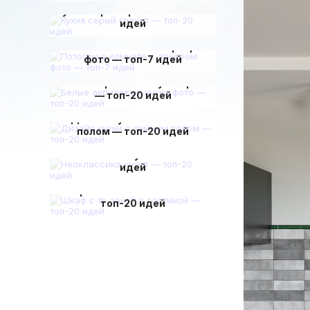
Кухня серый гранит — топ-20
идей
Потолок в комнате с эркером
фото — топ-7 идей
Белые акриловые кухни фото
— топ-20 идей
Дизайн кухни с темным
полом — топ-20 идей
Неоклассика кухня — топ-20
идей
Шкаф с тв зоной в гостиной —
топ-20 идей