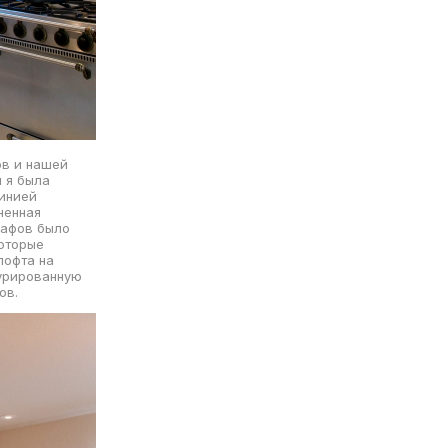
ов и нашей
 я была
линией
ненная
кафов было
которые
лофта на
турированную
ов.