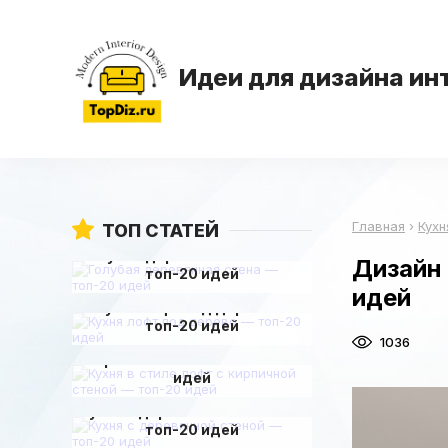
Идеи для дизайна ин
Главная
›
Кухн
ТОП СТАТЕЙ
Голубая деревянная стена —
Дизайн 
топ-20 идей
идей
Кухня лофт под дерево —
топ-20 идей
Кухня в стиле лофт с
1036
кирпичной стеной — топ-20
идей
Кухня с деревянной стеной —
топ-20 идей