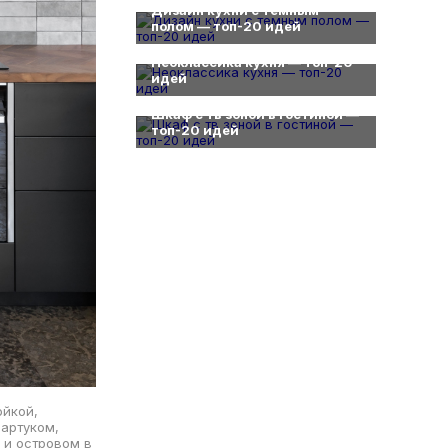
Дизайн кухни с темным
полом — топ-20 идей
0
Неоклассика кухня — топ-20
идей
0
Шкаф с тв зоной в гостиной —
топ-20 идей
ойкой,
артуком,
 и островом в