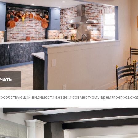
чать
пособствующий видимости везде и совместному времяпрепровож