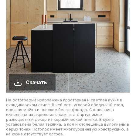
Скачать
На фотографии изображена просторная и светлая кухня в
скандинавском стиле. В ней есть угловой обеденный стол,
врезная мойка и плоские белые фасады. Столешница
выполнена из акрилового камня, а фартук имеет
разноцветный декор из керамической плитки. В кухне
установлена белая техника, а пол и столешница выполнены в
серых тонах. Потолок имеет многоуровневую конструкцию, а
на кухне отсутствует остров.