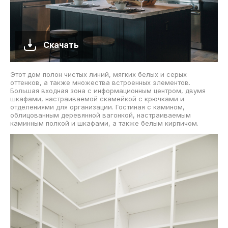
Скачать
Этот дом полон чистых линий, мягких белых и серых
оттенков, а также множества встроенных элементов.
Большая входная зона с информационным центром, двумя
шкафами, настраиваемой скамейкой с крючками и
отделениями для организации. Гостиная с камином,
облицованным деревянной вагонкой, настраиваемым
каминным полкой и шкафами, а также белым кирпичом.