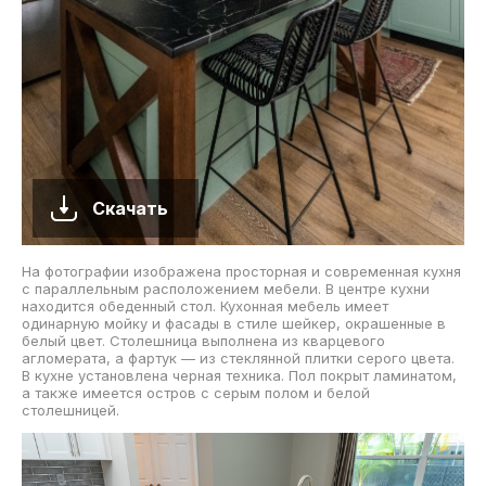
Скачать
На фотографии изображена просторная и современная кухня
с параллельным расположением мебели. В центре кухни
находится обеденный стол. Кухонная мебель имеет
одинарную мойку и фасады в стиле шейкер, окрашенные в
белый цвет. Столешница выполнена из кварцевого
агломерата, а фартук — из стеклянной плитки серого цвета.
В кухне установлена черная техника. Пол покрыт ламинатом,
а также имеется остров с серым полом и белой
столешницей.