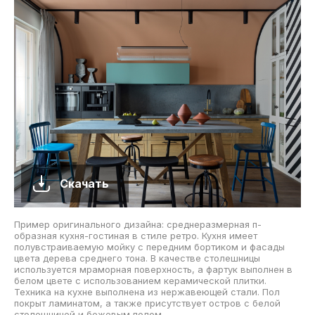
Скачать
Пример оригинального дизайна: среднеразмерная п-
образная кухня-гостиная в стиле ретро. Кухня имеет
полувстраиваемую мойку с передним бортиком и фасады
цвета дерева среднего тона. В качестве столешницы
используется мраморная поверхность, а фартук выполнен в
белом цвете с использованием керамической плитки.
Техника на кухне выполнена из нержавеющей стали. Пол
покрыт ламинатом, а также присутствует остров с белой
столешницей и бежевым полом.