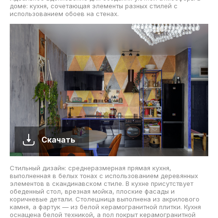
доме: кухня, сочетающая элементы разных стилей с
использованием обоев на стенах.
Скачать
Стильный дизайн: среднеразмерная прямая кухня,
выполненная в белых тонах с использованием деревянных
элементов в скандинавском стиле. В кухне присутствует
обеденный стол, врезная мойка, плоские фасады и
коричневые детали. Столешница выполнена из акрилового
камня, а фартук — из белой керамогранитной плитки. Кухня
оснащена белой техникой, а пол покрыт керамогранитной