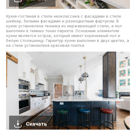
Кухня-гостиная в стиле неоклассика с фасадами в стиле
шейкер, белыми фасадами и разноцветным фартуком. В
кухне установлена техника из нержавеющей стали, а пол
выполнен в темных тонах паркета. Основным элементом
кухни является остров, который имеет коричневый пол и
белую столешницу. Гарнитур кухни выполнен в двух цветах, а
на стене установлена красивая плитка.
Скачать