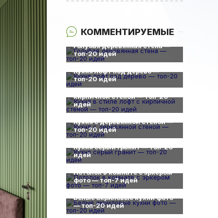
КОММЕНТИРУЕМЫЕ
0
Голубая деревянная стена —
топ-20 идей
0
Кухня лофт под дерево —
0
топ-20 идей
Кухня в стиле лофт с
кирпичной стеной — топ-20
идей
0
Кухня с деревянной стеной —
топ-20 идей
0
Кухня серый гранит — топ-20
идей
0
Потолок в комнате с эркером
фото — топ-7 идей
0
Белые акриловые кухни фото
— топ-20 идей
0