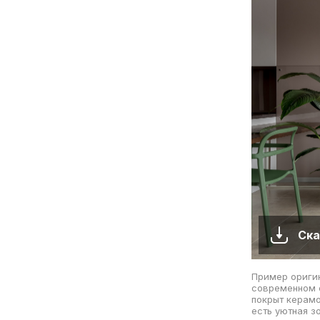
Ска
Пример оригин
современном с
покрыт керамо
есть уютная з