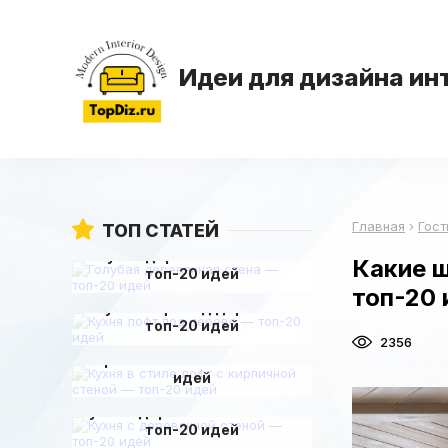
Идеи для дизайна ин
Главная
›
Гост
ТОП СТАТЕЙ
Голубая деревянная стена —
Какие 
топ-20 идей
топ-20 
Кухня лофт под дерево —
топ-20 идей
Кухня в стиле лофт с
2356
кирпичной стеной — топ-20
идей
Кухня с деревянной стеной —
топ-20 идей