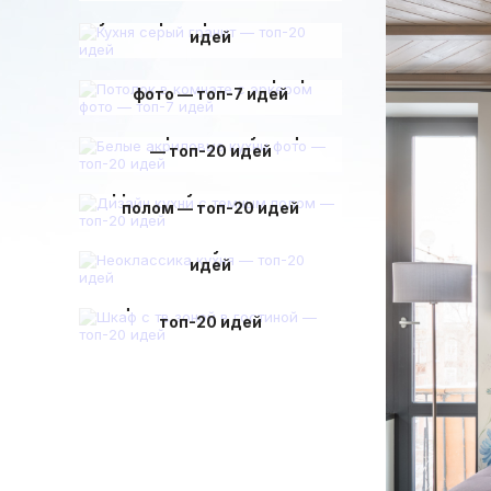
Кухня серый гранит — топ-20
идей
Потолок в комнате с эркером
фото — топ-7 идей
Белые акриловые кухни фото
— топ-20 идей
Дизайн кухни с темным
полом — топ-20 идей
Неоклассика кухня — топ-20
идей
Шкаф с тв зоной в гостиной —
топ-20 идей