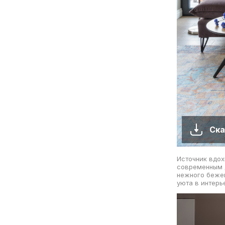
Ска
Источник вдох
современным д
нежного бежев
уюта в интерье