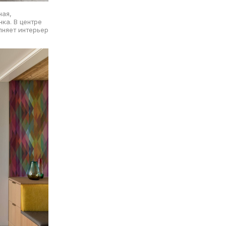
ная,
ка. В центре
лняет интерьер