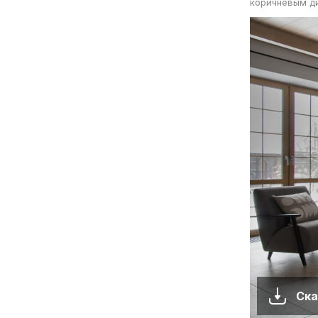
коричневым д
Ска