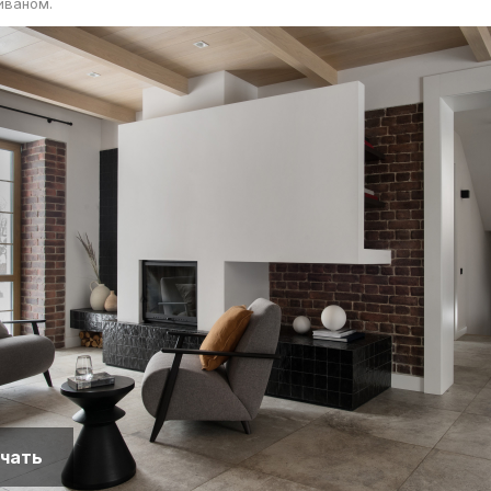
иваном.
чать