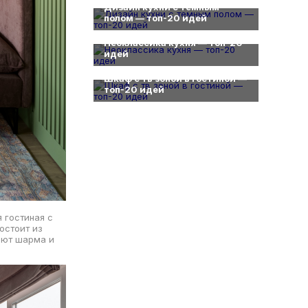
Дизайн кухни с темным
полом — топ-20 идей
0
Неоклассика кухня — топ-20
идей
0
Шкаф с тв зоной в гостиной —
топ-20 идей
 гостиная с
остоит из
яют шарма и