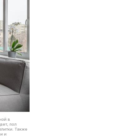
ной в
вет, пол
плитки. Также
и и