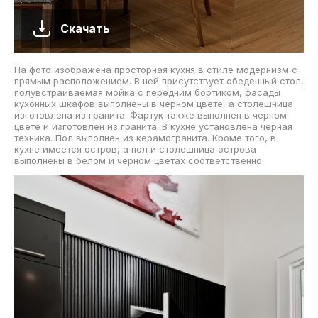
Скачать
На фото изображена просторная кухня в стиле модернизм с
прямым расположением. В ней присутствует обеденный стол,
полувстраиваемая мойка с передним бортиком, фасады
кухонных шкафов выполнены в черном цвете, а столешница
изготовлена из гранита. Фартук также выполнен в черном
цвете и изготовлен из гранита. В кухне установлена черная
техника. Пол выполнен из керамогранита. Кроме того, в
кухне имеется остров, а пол и столешница острова
выполнены в белом и черном цветах соответственно.