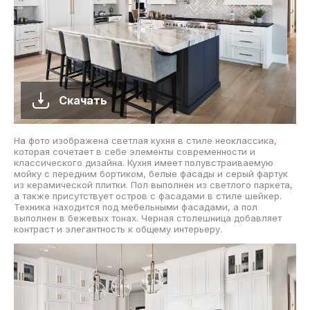
Скачать
На фото изображена светлая кухня в стиле неоклассика,
которая сочетает в себе элементы современности и
классического дизайна. Кухня имеет полувстраиваемую
мойку с передним бортиком, белые фасады и серый фартук
из керамической плитки. Пол выполнен из светлого паркета,
а также присутствует остров с фасадами в стиле шейкер.
Техника находится под мебельными фасадами, а пол
выполнен в бежевых тонах. Черная столешница добавляет
контраст и элегантность к общему интерьеру.