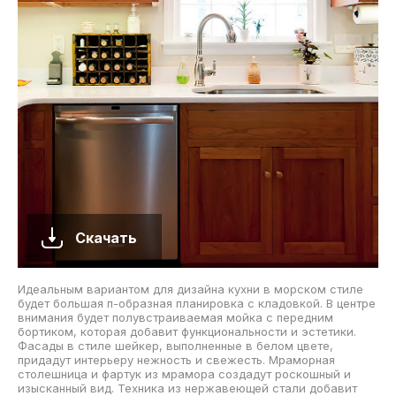
Скачать
Идеальным вариантом для дизайна кухни в морском стиле
будет большая п-образная планировка с кладовкой. В центре
внимания будет полувстраиваемая мойка с передним
бортиком, которая добавит функциональности и эстетики.
Фасады в стиле шейкер, выполненные в белом цвете,
придадут интерьеру нежность и свежесть. Мраморная
столешница и фартук из мрамора создадут роскошный и
изысканный вид. Техника из нержавеющей стали добавит