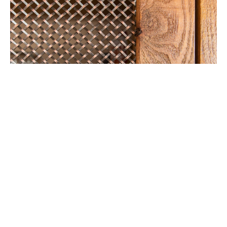
Скачать
На фотографии изображена среднего размера кухня в стиле
фьюжн. В ней присутствует полувстраиваемая мойка с
передним бортиком, фасады в стиле шейкер, окрашенные в
зеленый цвет. Кухонная столешница выполнена из дерева, а
фартук имеет бежевую отделку. Полы в кухне представлены