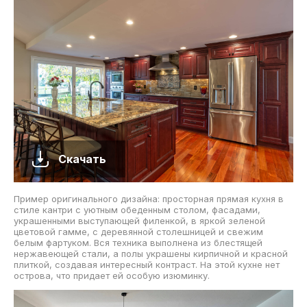
Скачать
Пример оригинального дизайна: просторная прямая кухня в
стиле кантри с уютным обеденным столом, фасадами,
украшенными выступающей филенкой, в яркой зеленой
цветовой гамме, с деревянной столешницей и свежим
белым фартуком. Вся техника выполнена из блестящей
нержавеющей стали, а полы украшены кирпичной и красной
плиткой, создавая интересный контраст. На этой кухне нет
острова, что придает ей особую изюминку.